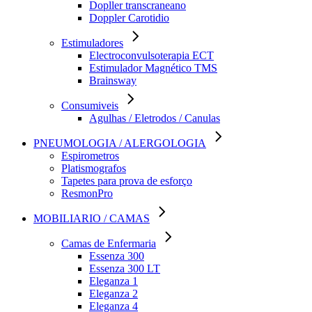
Dopller transcraneano
Doppler Carotidio
Estimuladores
Electroconvulsoterapia ECT
Estimulador Magnético TMS
Brainsway
Consumiveis
Agulhas / Eletrodos / Canulas
PNEUMOLOGIA / ALERGOLOGIA
Espirometros
Platismografos
Tapetes para prova de esforço
ResmonPro
MOBILIARIO / CAMAS
Camas de Enfermaria
Essenza 300
Essenza 300 LT
Eleganza 1
Eleganza 2
Eleganza 4