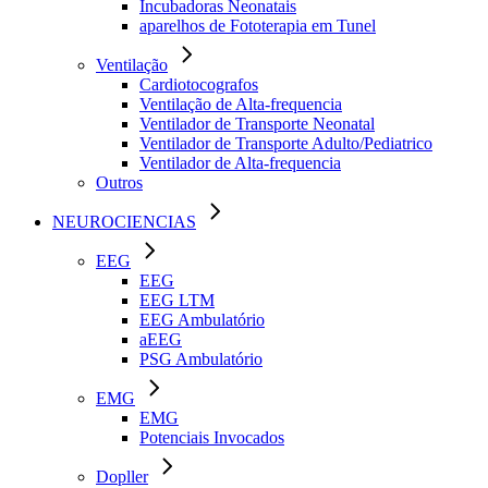
Incubadoras Neonatais
aparelhos de Fototerapia em Tunel
Ventilação
Cardiotocografos
Ventilação de Alta-frequencia
Ventilador de Transporte Neonatal
Ventilador de Transporte Adulto/Pediatrico
Ventilador de Alta-frequencia
Outros
NEUROCIENCIAS
EEG
EEG
EEG LTM
EEG Ambulatório
aEEG
PSG Ambulatório
EMG
EMG
Potenciais Invocados
Dopller