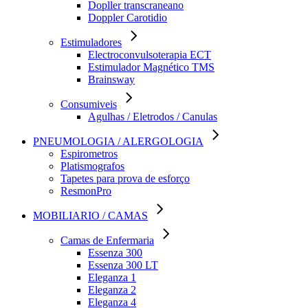
Dopller transcraneano
Doppler Carotidio
Estimuladores
Electroconvulsoterapia ECT
Estimulador Magnético TMS
Brainsway
Consumiveis
Agulhas / Eletrodos / Canulas
PNEUMOLOGIA / ALERGOLOGIA
Espirometros
Platismografos
Tapetes para prova de esforço
ResmonPro
MOBILIARIO / CAMAS
Camas de Enfermaria
Essenza 300
Essenza 300 LT
Eleganza 1
Eleganza 2
Eleganza 4