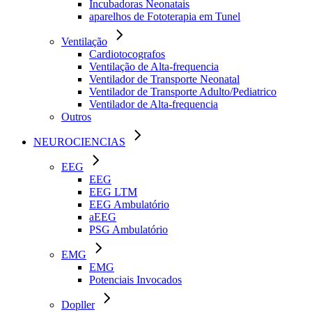
Incubadoras Neonatais
aparelhos de Fototerapia em Tunel
Ventilação
Cardiotocografos
Ventilação de Alta-frequencia
Ventilador de Transporte Neonatal
Ventilador de Transporte Adulto/Pediatrico
Ventilador de Alta-frequencia
Outros
NEUROCIENCIAS
EEG
EEG
EEG LTM
EEG Ambulatório
aEEG
PSG Ambulatório
EMG
EMG
Potenciais Invocados
Dopller