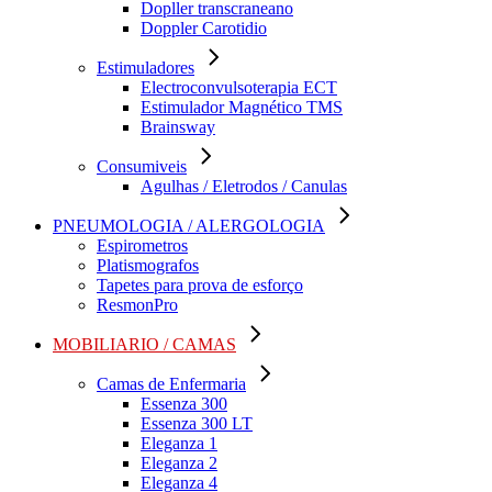
Dopller transcraneano
Doppler Carotidio
Estimuladores
Electroconvulsoterapia ECT
Estimulador Magnético TMS
Brainsway
Consumiveis
Agulhas / Eletrodos / Canulas
PNEUMOLOGIA / ALERGOLOGIA
Espirometros
Platismografos
Tapetes para prova de esforço
ResmonPro
MOBILIARIO / CAMAS
Camas de Enfermaria
Essenza 300
Essenza 300 LT
Eleganza 1
Eleganza 2
Eleganza 4