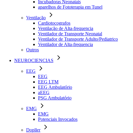
Incubadoras Neonatais
aparelhos de Fototerapia em Tunel
Ventilação
Cardiotocografos
Ventilação de Alta-frequencia
Ventilador de Transporte Neonatal
Ventilador de Transporte Adulto/Pediatrico
Ventilador de Alta-frequencia
Outros
NEUROCIENCIAS
EEG
EEG
EEG LTM
EEG Ambulatório
aEEG
PSG Ambulatório
EMG
EMG
Potenciais Invocados
Dopller