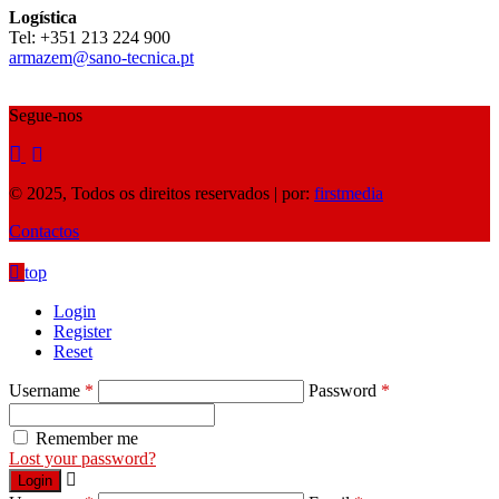
Logística
Tel: ‪+351 213 224 900‬
armazem@sano-tecnica.pt
Segue-nos
© 2025, Todos os direitos reservados | por:
firstmedia
Contactos
top
Login
Register
Reset
Username
*
Password
*
Remember me
Lost your password?
Login