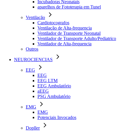
Incubadoras Neonatais
aparelhos de Fototerapia em Tunel
Ventilação
Cardiotocografos
Ventilação de Alta-frequencia
Ventilador de Transporte Neonatal
Ventilador de Transporte Adulto/Pediatrico
Ventilador de Alta-frequencia
Outros
NEUROCIENCIAS
EEG
EEG
EEG LTM
EEG Ambulatório
aEEG
PSG Ambulatório
EMG
EMG
Potenciais Invocados
Dopller