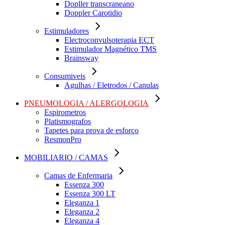
Dopller transcraneano
Doppler Carotidio
Estimuladores
Electroconvulsoterapia ECT
Estimulador Magnético TMS
Brainsway
Consumiveis
Agulhas / Eletrodos / Canulas
PNEUMOLOGIA / ALERGOLOGIA
Espirometros
Platismografos
Tapetes para prova de esforço
ResmonPro
MOBILIARIO / CAMAS
Camas de Enfermaria
Essenza 300
Essenza 300 LT
Eleganza 1
Eleganza 2
Eleganza 4