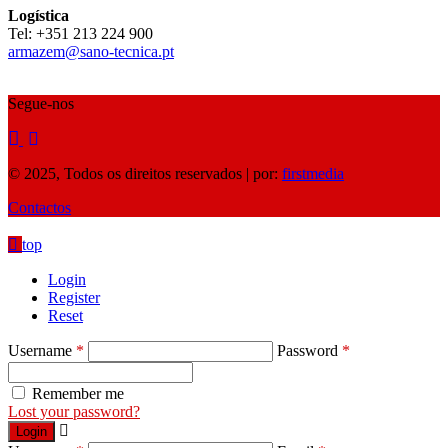
Logística
Tel: ‪+351 213 224 900‬
armazem@sano-tecnica.pt
Segue-nos
© 2025, Todos os direitos reservados | por:
firstmedia
Contactos
top
Login
Register
Reset
Username
*
Password
*
Remember me
Lost your password?
Login