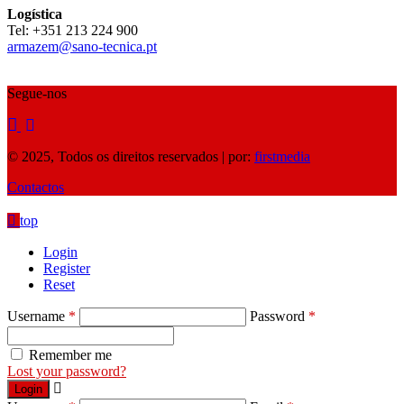
Logística
Tel: ‪+351 213 224 900‬
armazem@sano-tecnica.pt
Segue-nos
© 2025, Todos os direitos reservados | por:
firstmedia
Contactos
top
Login
Register
Reset
Username
*
Password
*
Remember me
Lost your password?
Login