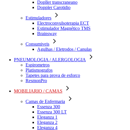
Dopller transcraneano
Doppler Carotidio
Estimuladores
Electroconvulsoterapia ECT
Estimulador Magnético TMS
Brainsway
Consumiveis
Agulhas / Eletrodos / Canulas
PNEUMOLOGIA / ALERGOLOGIA
Espirometros
Platismografos
Tapetes para prova de esforço
ResmonPro
MOBILIARIO / CAMAS
Camas de Enfermaria
Essenza 300
Essenza 300 LT
Eleganza 1
Eleganza 2
Eleganza 4