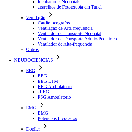
Incubadoras Neonatais
aparelhos de Fototerapia em Tunel
Ventilação
Cardiotocografos
Ventilação de Alta-frequencia
Ventilador de Transporte Neonatal
Ventilador de Transporte Adulto/Pediatrico
Ventilador de Alta-frequencia
Outros
NEUROCIENCIAS
EEG
EEG
EEG LTM
EEG Ambulatório
aEEG
PSG Ambulatório
EMG
EMG
Potenciais Invocados
Dopller